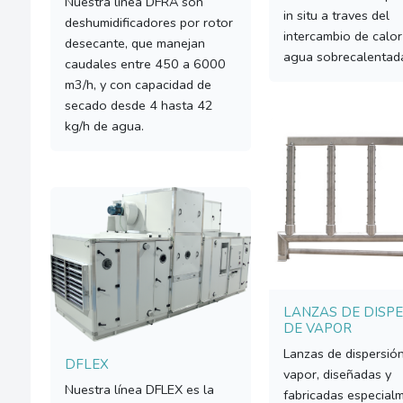
Nuestra línea DFRA son
in situ a traves del
deshumidificadores por rotor
intercambio de calo
desecante, que manejan
agua sobrecalentad
caudales entre 450 a 6000
m3/h, y con capacidad de
secado desde 4 hasta 42
kg/h de agua.
LANZAS DE DISP
DE VAPOR
Lanzas de dispersió
DFLEX
vapor, diseñadas y
Nuestra línea DFLEX es la
fabricadas especial