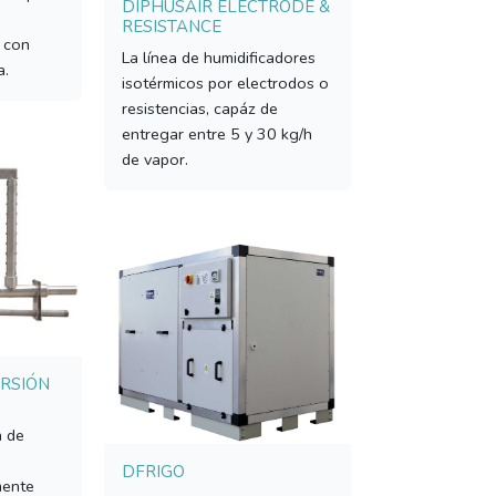
DIPHUSAIR ELECTRODE &
RESISTANCE
r con
La línea de humidificadores
a.
isotérmicos por electrodos o
resistencias, capáz de
entregar entre 5 y 30 kg/h
de vapor.
ERSIÓN
n de
DFRIGO
mente