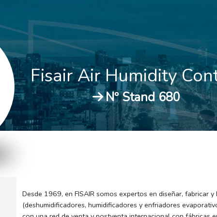
Fisair Air Humidity Con
Nº Stand 680
Desde 1969, en FISAIR somos expertos en diseñar, fabricar y 
(deshumidificadores, humidificadores y enfriadores evaporativ
con una red de venta y postventa internacional con fábricas e