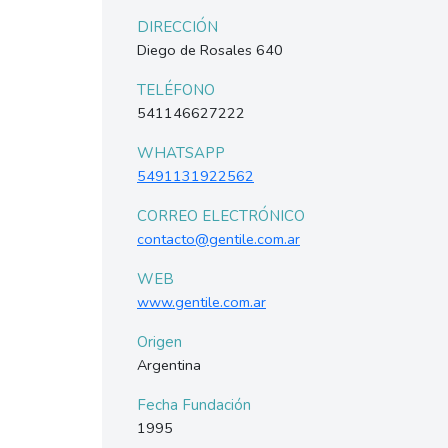
DIRECCIÓN
Diego de Rosales 640
TELÉFONO
541146627222
WHATSAPP
5491131922562
CORREO ELECTRÓNICO
contacto@gentile.com.ar
WEB
www.gentile.com.ar
Origen
Argentina
Fecha Fundación
1995