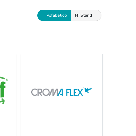
Alfabético
Nº Stand