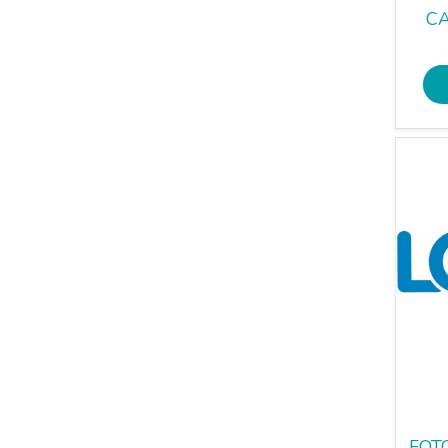
C
FOT