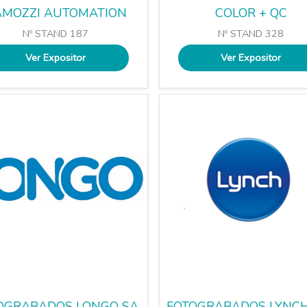
AMOZZI AUTOMATION
COLOR + QC
Nº STAND 187
Nº STAND 328
Ver Expositor
Ver Expositor
OGRABADOS LONGO SA
FOTOGRABADOS LYNCH